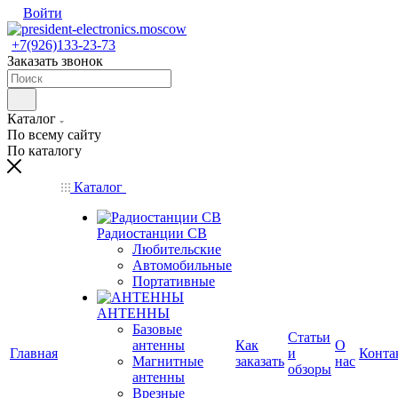
Войти
+7(926)133-23-73
Заказать звонок
Каталог
По всему сайту
По каталогу
Каталог
Радиостанции CB
Любительские
Автомобильные
Портативные
АНТЕННЫ
Базовые
Статьи
антенны
Как
О
Главная
и
Конта
Магнитные
заказать
нас
обзоры
антенны
Врезные