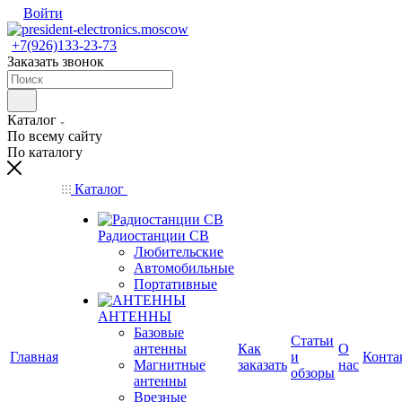
Войти
+7(926)133-23-73
Заказать звонок
Каталог
По всему сайту
По каталогу
Каталог
Радиостанции CB
Любительские
Автомобильные
Портативные
АНТЕННЫ
Базовые
Статьи
антенны
Как
О
Главная
и
Конта
Магнитные
заказать
нас
обзоры
антенны
Врезные