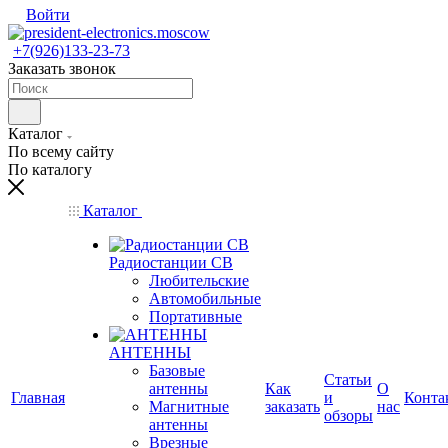
Войти
+7(926)133-23-73
Заказать звонок
Каталог
По всему сайту
По каталогу
Каталог
Радиостанции CB
Любительские
Автомобильные
Портативные
АНТЕННЫ
Базовые
Статьи
антенны
Как
О
Главная
и
Конта
Магнитные
заказать
нас
обзоры
антенны
Врезные