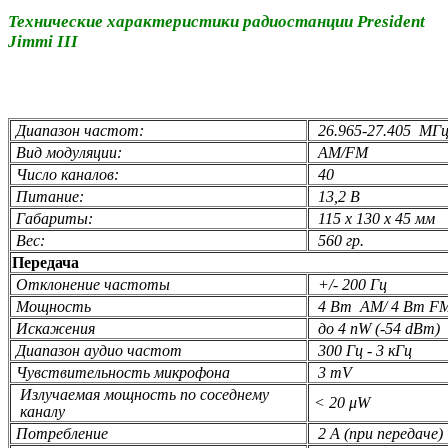
Технические характеристики радиостанции President
Jimmi III
Диапазон частот:
26.965-27.405
МГ
Вид модуляции:
AM/FM
Число каналов:
40
Питание:
13,2 В
Габариты:
115 x 130 x 45 мм
Вес:
560 гр.
Передача
Отклонение частоты
+/- 200 Гц
Мощность
4 Вт АМ/ 4 Вт F
Искажения
до 4 nW (-54 dBm)
Диапазон аудио частот
300 Гц - 3 кГц
Чувствительность микрофона
3 mV
Излучаемая мощность по соседнему
< 20 μW
каналу
Потребление
2 А (при передаче)