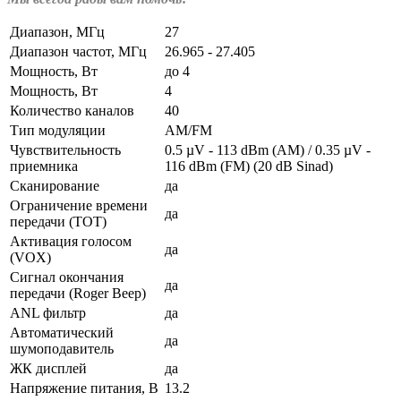
Диапазон, МГц
27
Диапазон частот, МГц
26.965 - 27.405
Мощность, Вт
до 4
Мощность, Вт
4
Количество каналов
40
Тип модуляции
АМ/FM
Чувствительность
0.5 µV - 113 dBm (AM) / 0.35 µV -
приемника
116 dBm (FM) (20 dB Sinad)
Сканирование
да
Ограничение времени
да
передачи (ТОТ)
Активация голосом
да
(VOX)
Сигнал окончания
да
передачи (Roger Beep)
ANL фильтр
да
Автоматический
да
шумоподавитель
ЖК дисплей
да
Напряжение питания, В
13.2