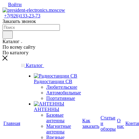
Войти
+7(926)133-23-73
Заказать звонок
Каталог
По всему сайту
По каталогу
Каталог
Радиостанции CB
Любительские
Автомобильные
Портативные
АНТЕННЫ
Базовые
Статьи
антенны
Как
О
Главная
и
Конта
Магнитные
заказать
нас
обзоры
антенны
Врезные